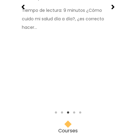
J
Tiempo de lectura: 9 minutos ¿Cómo
U
cuido mi salud día a día?, ¿es correcto
m
hacer…
p
Courses​