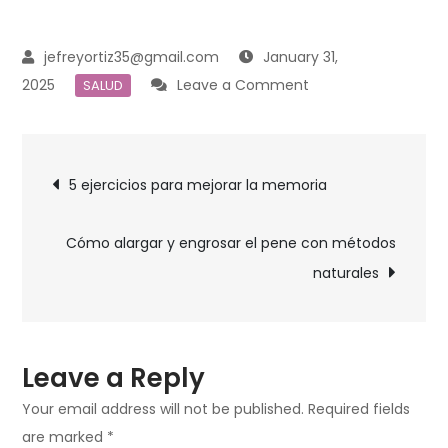
January 31,
on
2025
Leave a Comment
SALUD
Cómo
cuido
Post
mi
5 ejercicios para mejorar la memoria
salud
navigation
día
Cómo alargar y engrosar el pene con métodos
a
naturales
día
Leave a Reply
Your email address will not be published.
Required fields
are marked
*